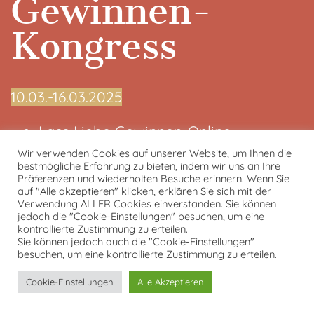
Gewinnen-
Kongress
10.03.-16.03.2025
Lass Liebe Gewinnen-Online
Kongress-Startseite
Wir verwenden Cookies auf unserer Website, um Ihnen die
bestmögliche Erfahrung zu bieten, indem wir uns an Ihre
Kongresspaket
Präferenzen und wiederholten Besuche erinnern. Wenn Sie
Kontakt
auf "Alle akzeptieren" klicken, erklären Sie sich mit der
Verwendung ALLER Cookies einverstanden. Sie können
Datenschutzerklärung
jedoch die "Cookie-Einstellungen" besuchen, um eine
Impressum
kontrollierte Zustimmung zu erteilen.
Sie können jedoch auch die "Cookie-Einstellungen"
besuchen, um eine kontrollierte Zustimmung zu erteilen.
von und mit Tobias Kron
Cookie-Einstellungen
Alle Akzeptieren