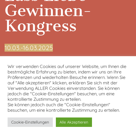
Gewinnen-
Kongress
10.03.-16.03.2025
Lass Liebe Gewinnen-Online
Wir verwenden Cookies auf unserer Website, um Ihnen die
Kongress-Startseite
bestmögliche Erfahrung zu bieten, indem wir uns an Ihre
Präferenzen und wiederholten Besuche erinnern. Wenn Sie
Kongresspaket
auf "Alle akzeptieren" klicken, erklären Sie sich mit der
Kontakt
Verwendung ALLER Cookies einverstanden. Sie können
jedoch die "Cookie-Einstellungen" besuchen, um eine
Datenschutzerklärung
kontrollierte Zustimmung zu erteilen.
Impressum
Sie können jedoch auch die "Cookie-Einstellungen"
besuchen, um eine kontrollierte Zustimmung zu erteilen.
von und mit Tobias Kron
Cookie-Einstellungen
Alle Akzeptieren